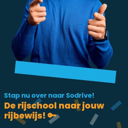
Stap nu over naar Sodrive!
De rijschool naar jouw
rijbewijs! 🔑