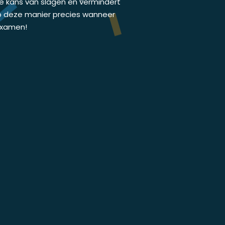
de kans van slagen en vermindert
p deze manier precies wanneer
jexamen!