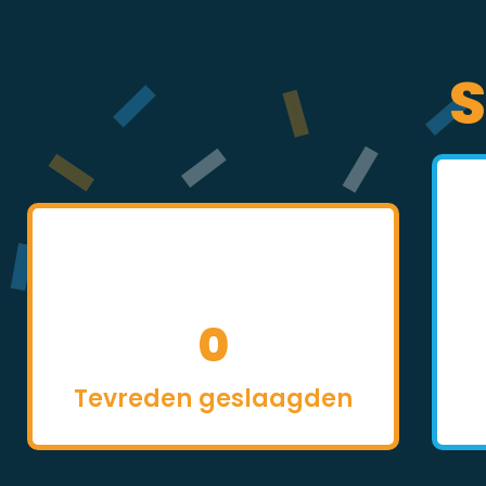
S
0
Tevreden geslaagden