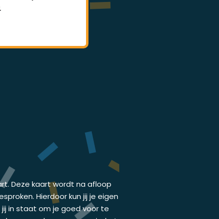
.
lessen.
art. Deze kaart wordt na afloop
proken. Hierdoor kun jij je eigen
ij in staat om je goed voor te