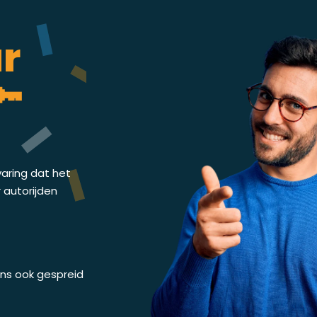
ar
🔑
varing dat het
r autorijden
 ons ook gespreid