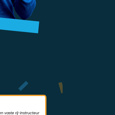
n vaste rij-instructeur
Sodrive is een hele leerzame rijs