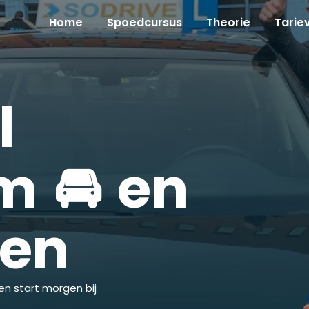
Home
Spoedcursus
Theorie
Tarie
l
 🚘 en
ken
en start morgen bij