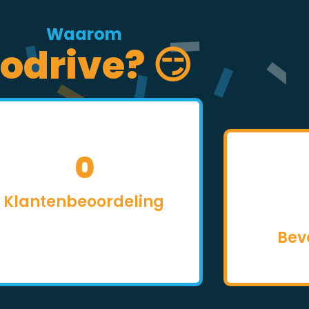
Waarom
odrive? 😏
0
Klantenbeoordeling
Bev