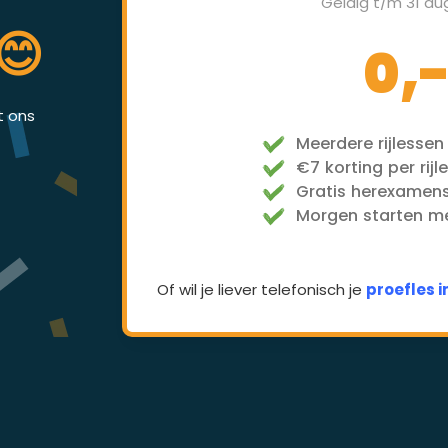
Geldig t/m 31 au
😊
0,
et ons
Meerdere rijlessen
€7 korting per rijl
Gratis herexamen
Morgen starten met
Of wil je liever telefonisch je
proefles 