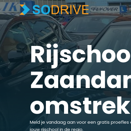
Rijschoo
Zaandam
omstre
Meld je vandaag aan voor een gratis proefles 
jouw rijschool in de regio.