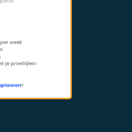
gustus
-
 per week
es
s
 je proefrijles!
inplannen
?