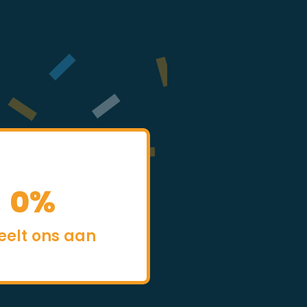
0
%
eelt ons aan