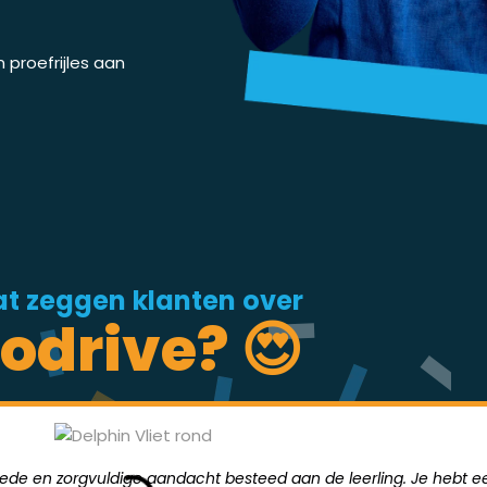
proefrijles aan
t zeggen klanten over
odrive? 😍
goede en zorgvuldige aandacht besteed aan de leerling. Je hebt ee