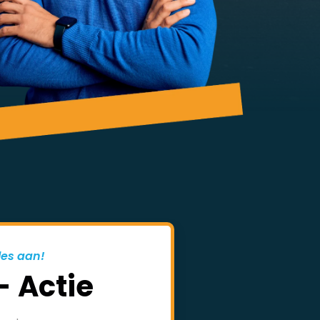
les aan!
- Actie