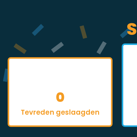
S
0
Tevreden geslaagden