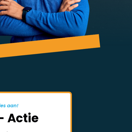
les aan!
- Actie