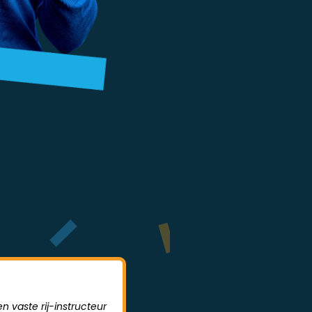
n vaste rij-instructeur
Sodrive is een hele leerzame rijs