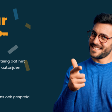
ar
🔑
varing dat het
r autorijden
 ons ook gespreid