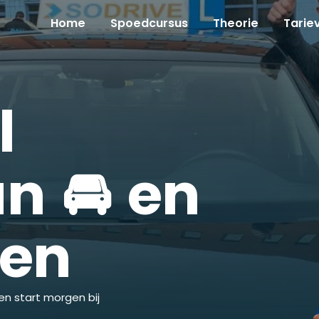
Home
Spoedcursus
Theorie
Tarie
l
n 🚘 en
ken
en start morgen bij