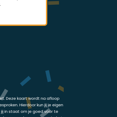
.
lessen.
art. Deze kaart wordt na afloop
proken. Hierdoor kun jij je eigen
ij in staat om je goed voor te