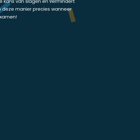
de kans van slagen en vermindert
p deze manier precies wanneer
jexamen!