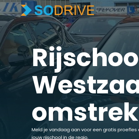
Rijschoo
Westzaa
omstre
Meld je vandaag aan voor een gratis proefles 
jouw rijschool in de regio.