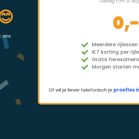
Geldig t/m 31 au
😊
0,
et ons
Meerdere rijlessen
€7 korting per rijl
Gratis herexamen
Morgen starten met
Of wil je liever telefonisch je
proefles 