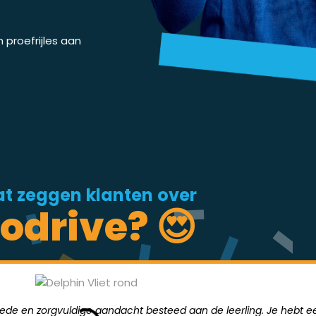
proefrijles aan
t zeggen klanten over
odrive? 😍
goede en zorgvuldige aandacht besteed aan de leerling. Je hebt ee