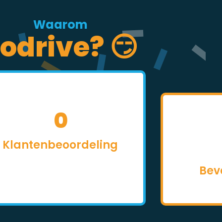
Waarom
odrive? 😏
0
Klantenbeoordeling
Bev