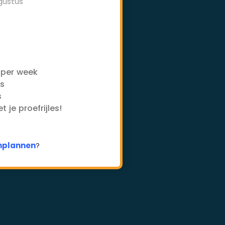
gustus
-
 per week
es
s
 je proefrijles!
inplannen
?