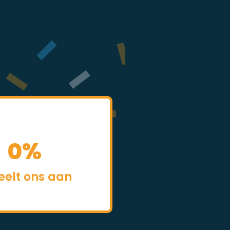
0
%
eelt ons aan