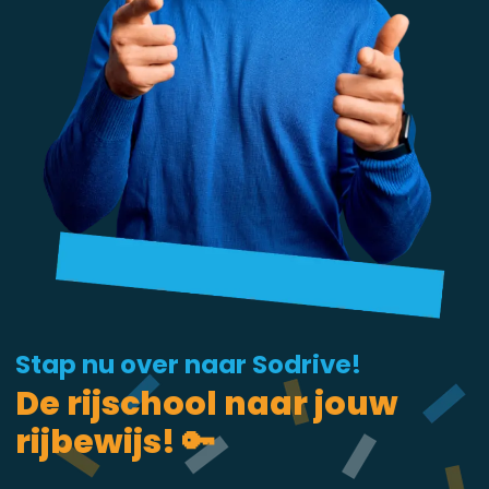
Stap nu over naar Sodrive!
De rijschool naar jouw
rijbewijs! 🔑