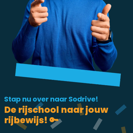
Stap nu over naar Sodrive!
De rijschool naar jouw
rijbewijs! 🔑