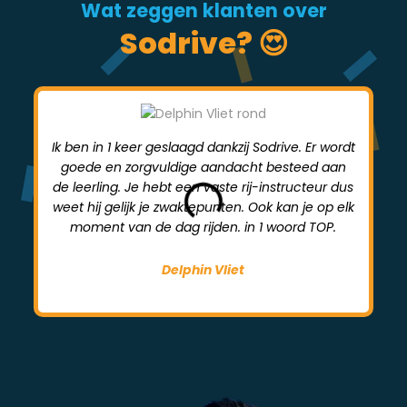
Wat zeggen klanten over
Sodrive? 😍
Ik ben in 1 keer geslaagd dankzij Sodrive. Er wordt
goede en zorgvuldige aandacht besteed aan
mi
de leerling. Je hebt een vaste rij-instructeur dus
weet hij gelijk je zwaktepunten. Ook kan je op elk
moment van de dag rijden. in 1 woord TOP.
Delphin Vliet