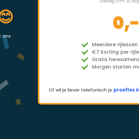
Geldig t/m 31 au
😊
0,
et ons
Meerdere rijlessen
€7 korting per rijl
Gratis herexamen
Morgen starten met
Of wil je liever telefonisch je
proefles 