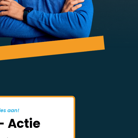
les aan!
- Actie