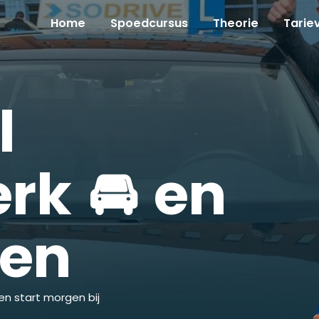
Home
Spoedcursus
Theorie
Tarie
l
rk 🚘 en
ken
en start morgen bij