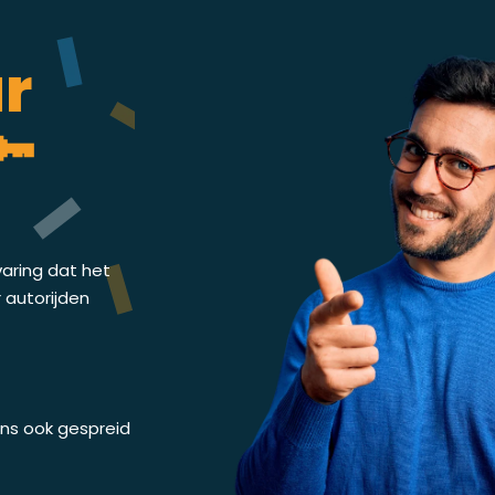
ar
🔑
varing dat het
r autorijden
 ons ook gespreid