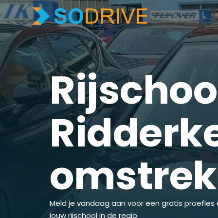
Rijschoo
Ridderke
omstre
Meld je vandaag aan voor een gratis proefles 
jouw rijschool in de regio.