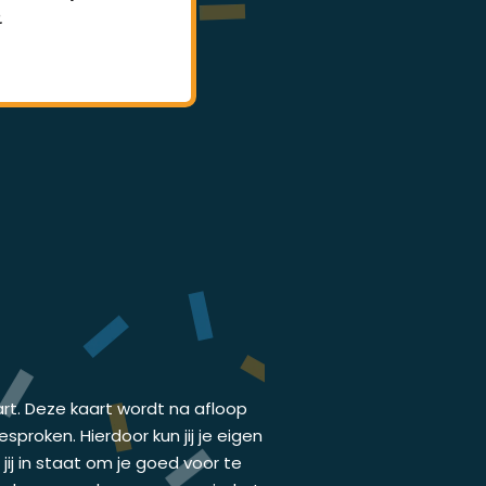
.
lessen.
art. Deze kaart wordt na afloop
proken. Hierdoor kun jij je eigen
ij in staat om je goed voor te