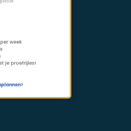
gustus
-
 per week
es
s
 je proefrijles!
inplannen
?