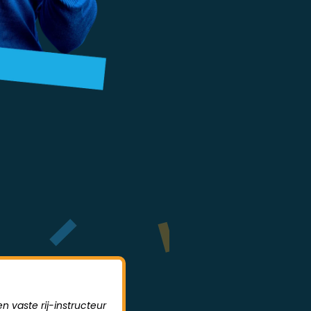
n vaste rij-instructeur
Sodrive is een hele leerzame rijs