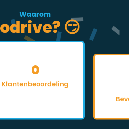
Waarom
odrive? 😏
0
Klantenbeoordeling
Bev