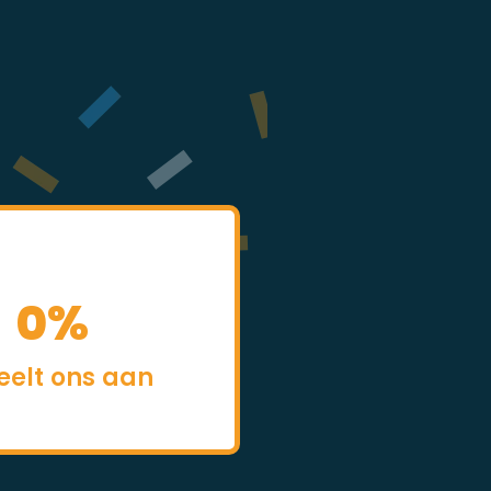
0
%
eelt ons aan