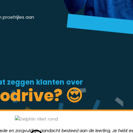
proefrijles aan
t zeggen klanten over
odrive? 😍
goede en zorgvuldige aandacht besteed aan de leerling. Je hebt ee