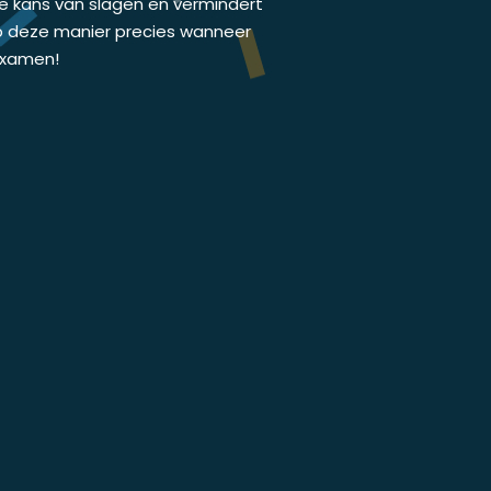
de kans van slagen en vermindert
p deze manier precies wanneer
jexamen!