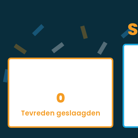
S
0
Tevreden geslaagden