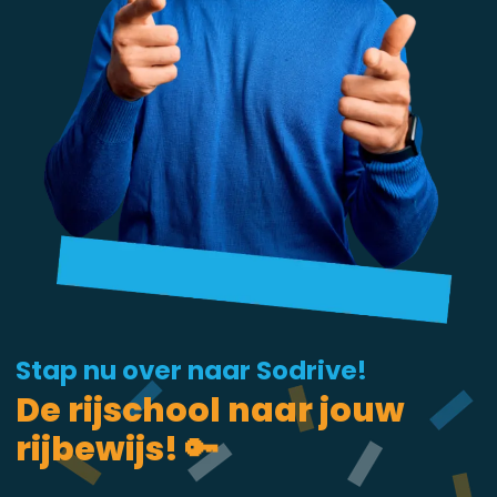
Stap nu over naar Sodrive!
De rijschool naar jouw
rijbewijs! 🔑