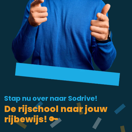
Stap nu over naar Sodrive!
De rijschool naar jouw
rijbewijs! 🔑