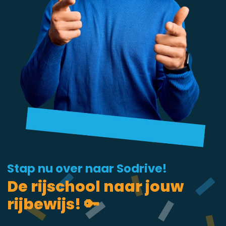
Stap nu over naar Sodrive!
De rijschool naar jouw
rijbewijs! 🔑