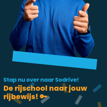
Stap nu over naar Sodrive!
De rijschool naar jouw
rijbewijs! 🔑