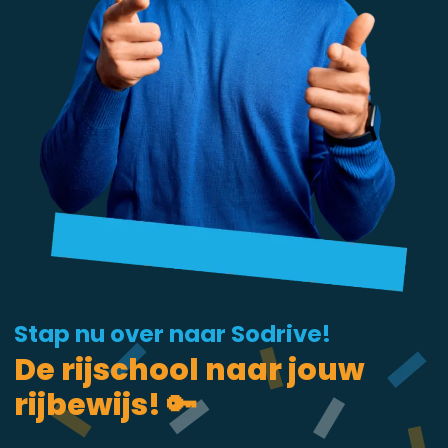
Stap nu over naar Sodrive!
De rijschool naar jouw
rijbewijs! 🔑