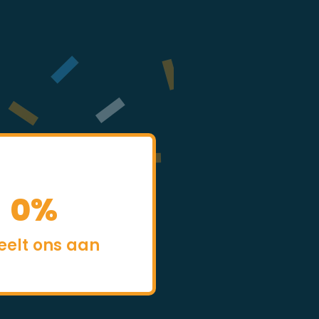
0
%
eelt ons aan