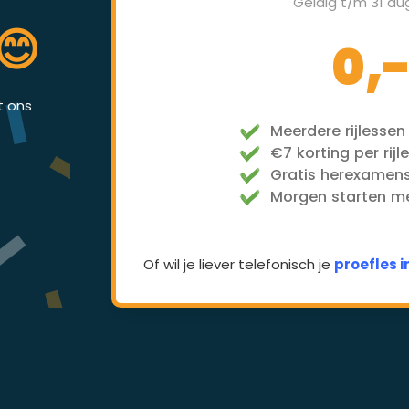
Geldig t/m 31 au
😊
0,
et ons
Meerdere rijlessen
€7 korting per rijl
Gratis herexamen
Morgen starten met
Of wil je liever telefonisch je
proefles 