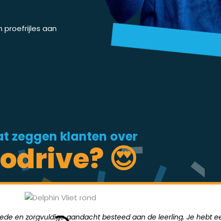
proefrijles aan
t zeggen klanten over
odrive? 😍
goede en zorgvuldige aandacht besteed aan de leerling. Je hebt ee