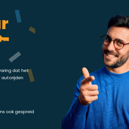
ar
🔑
varing dat het
r autorijden
 ons ook gespreid