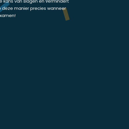
de kans van slagen en vermindert
p deze manier precies wanneer
jexamen!