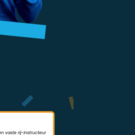
n vaste rij-instructeur
Sodrive is een hele leerzame rijs