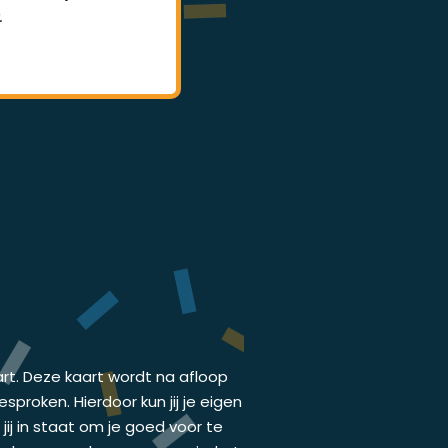
.
lessen.
art. Deze kaart wordt na afloop
proken. Hierdoor kun jij je eigen
ij in staat om je goed voor te