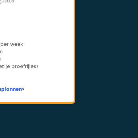
gustus
-
 per week
es
s
 je proefrijles!
inplannen
?