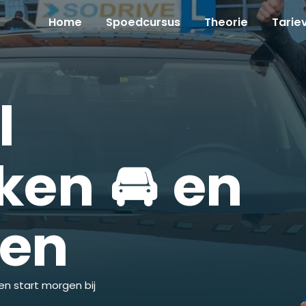
Home
Spoedcursus
Theorie
Tarie
l
ken 🚘 en
ken
en start morgen bij