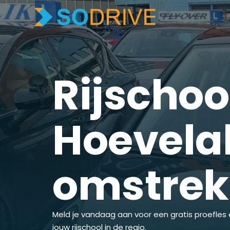
Rijschoo
Hoevela
omstre
Meld je vandaag aan voor een gratis proefles 
jouw rijschool in de regio.