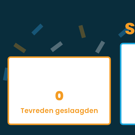
S
0
Tevreden geslaagden