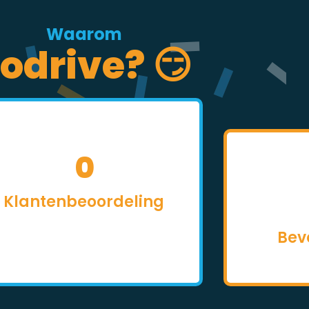
Waarom
odrive? 😏
0
Klantenbeoordeling
Bev