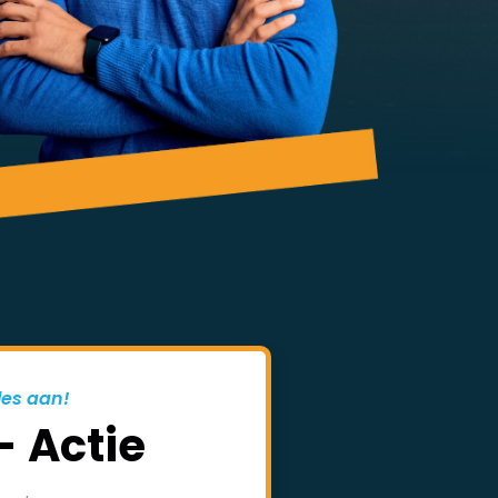
les aan!
- Actie