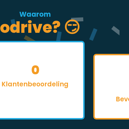
Waarom
odrive? 😏
0
Klantenbeoordeling
Bev