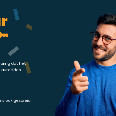
ar
🔑
varing dat het
r autorijden
 ons ook gespreid