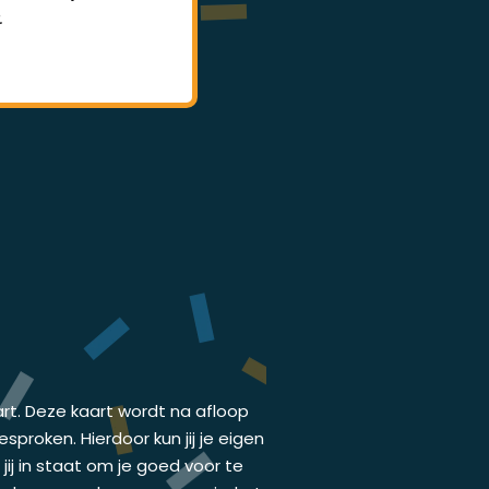
.
lessen.
art. Deze kaart wordt na afloop
proken. Hierdoor kun jij je eigen
ij in staat om je goed voor te