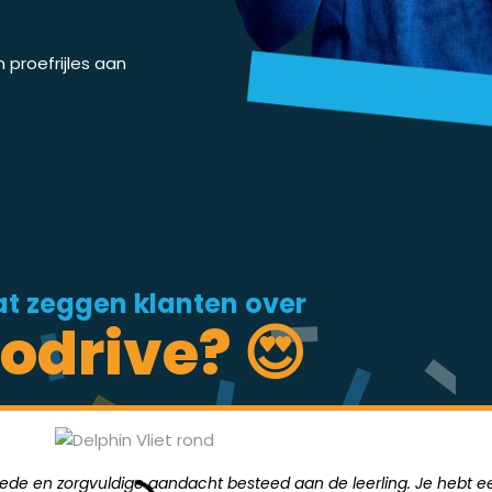
proefrijles aan
t zeggen klanten over
odrive? 😍
goede en zorgvuldige aandacht besteed aan de leerling. Je hebt ee