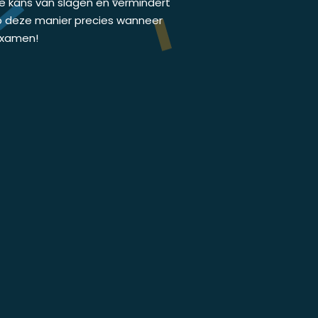
de kans van slagen en vermindert
p deze manier precies wanneer
jexamen!