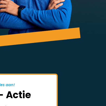
les aan!
- Actie