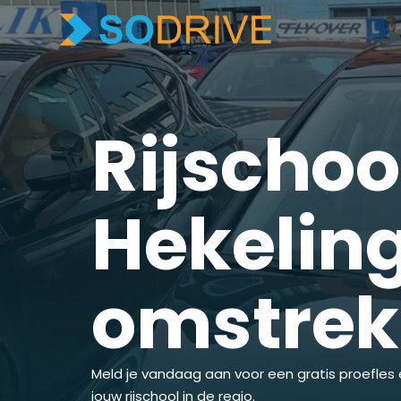
Rijschoo
Hekeling
omstre
Meld je vandaag aan voor een gratis proefles 
jouw rijschool in de regio.