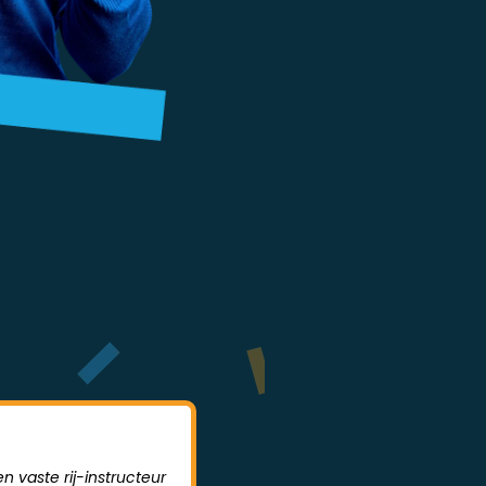
n vaste rij-instructeur
Sodrive is een hele leerzame rijs