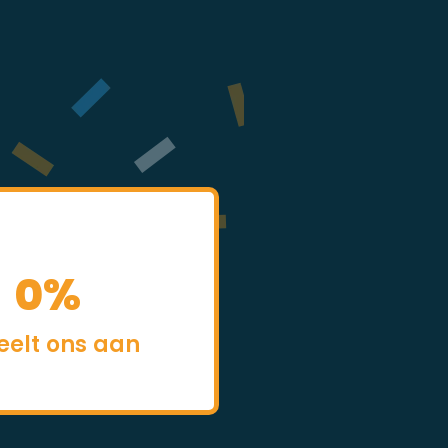
0
%
eelt ons aan