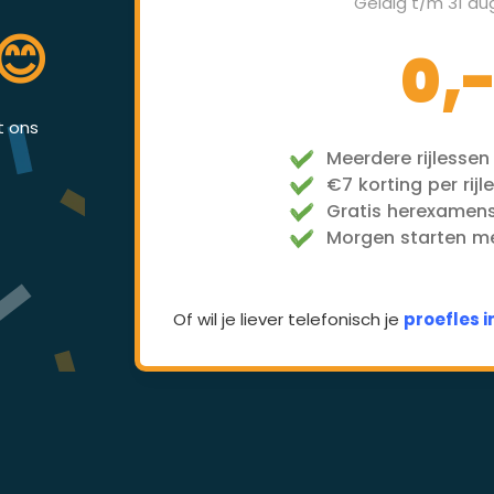
Geldig t/m 31 au
😊
0,
et ons
Meerdere rijlessen
€7 korting per rijl
Gratis herexamen
Morgen starten met
Of wil je liever telefonisch je
proefles 