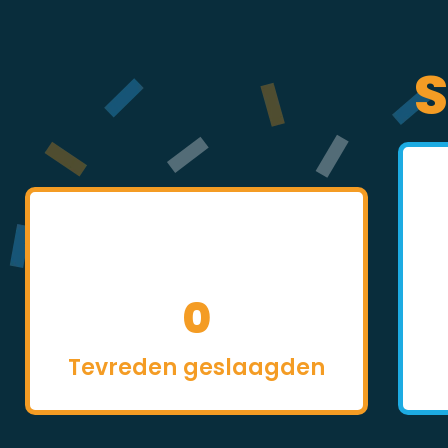
S
0
Tevreden geslaagden