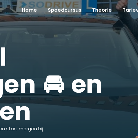
Home
Spoedcursus
Theorie
Tarie
l
en 🚘 en
ken
en start morgen bij