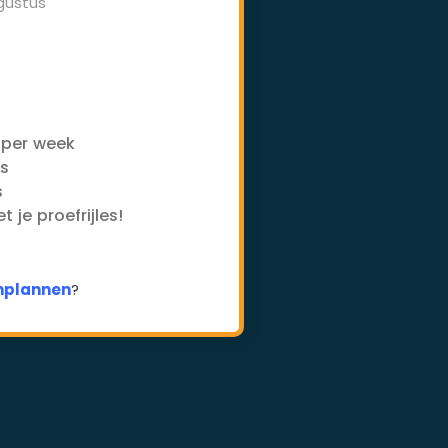
gustus
-
 per week
es
s
 je proefrijles!
inplannen
?