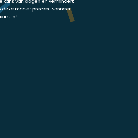
de kans van slagen en vermindert
p deze manier precies wanneer
jexamen!