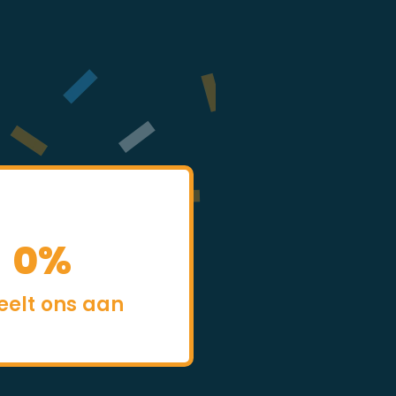
0
%
eelt ons aan