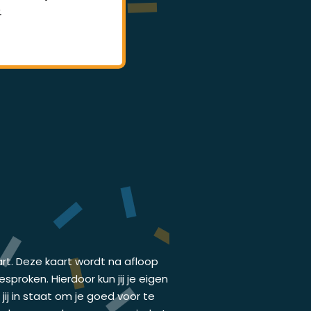
.
lessen.
art. Deze kaart wordt na afloop
proken. Hierdoor kun jij je eigen
ij in staat om je goed voor te