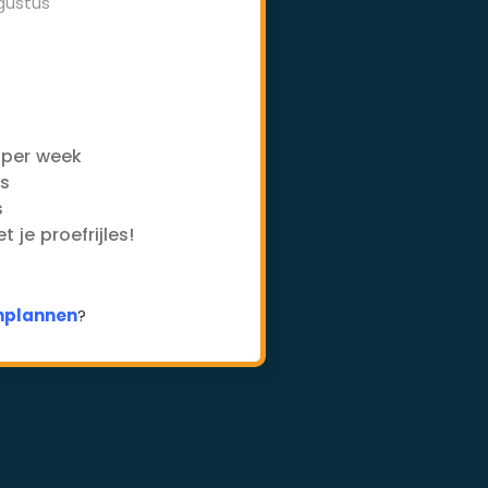
gustus
-
 per week
es
s
 je proefrijles!
inplannen
?