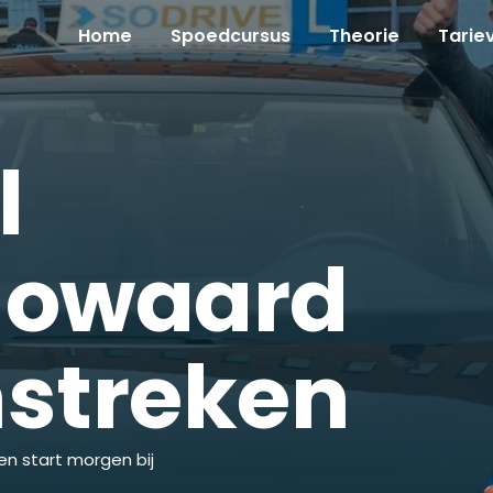
Home
Spoedcursus
Theorie
Tarie
l
gowaard
mstreken
en start morgen bij