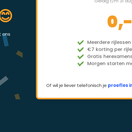
Geldig t/m 31 au
😊
0,
et ons
Meerdere rijlessen
€7 korting per rijl
Gratis herexamen
Morgen starten met
Of wil je liever telefonisch je
proefles 