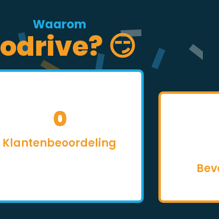
Waarom
odrive? 😏
0
Klantenbeoordeling
Bev