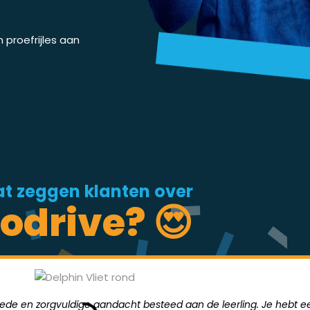
proefrijles aan
t zeggen klanten over
odrive? 😍
goede en zorgvuldige aandacht besteed aan de leerling. Je hebt ee