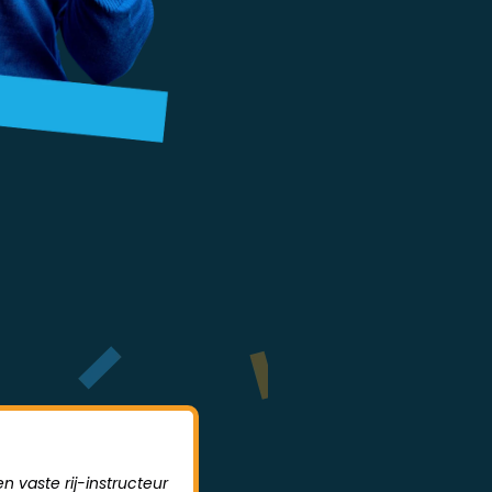
n vaste rij-instructeur
Sodrive is een hele leerzame rijs