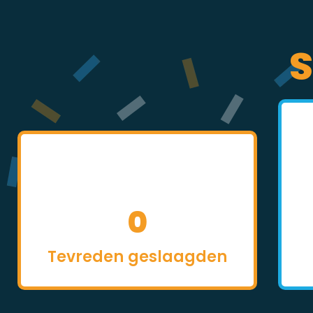
S
0
Tevreden geslaagden