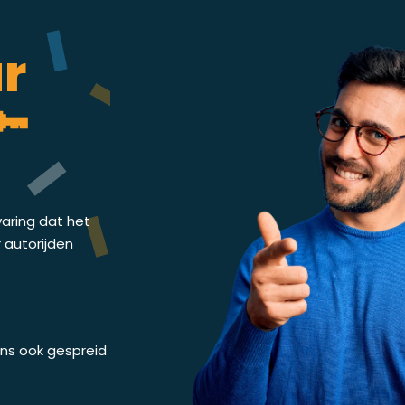
ar
🔑
varing dat het
r autorijden
 ons ook gespreid