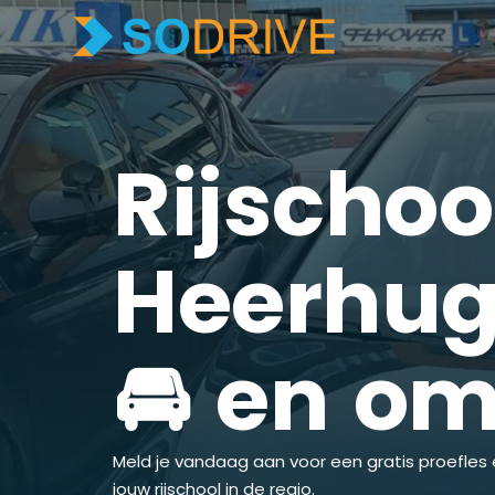
Rijschoo
Heerhu
🚘 en o
Meld je vandaag aan voor een gratis proefles 
jouw rijschool in de regio.