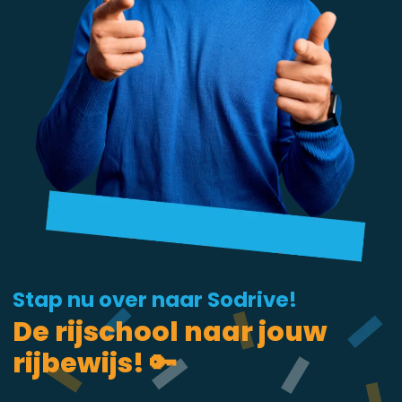
Stap nu over naar Sodrive!
De rijschool naar jouw
rijbewijs! 🔑