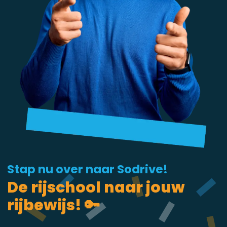
Stap nu over naar Sodrive!
De rijschool naar jouw
rijbewijs! 🔑