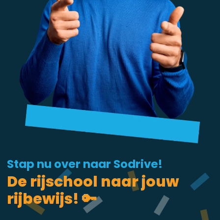
Stap nu over naar Sodrive!
De rijschool naar jouw
rijbewijs! 🔑